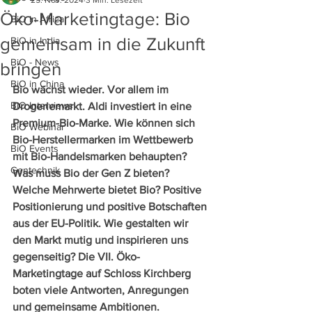
25. Nov. 2024
3 Min. Lesezeit
Öko-Marketingtage: Bio
BiO in Africa
gemeinsam in die Zukunft
BiO in India
BiO - News
bringen
BiO in China
Bio wächst wieder. Vor allem im 
BiO Interviews
Drogeriemarkt. Aldi investiert in eine 
Premium-Bio-Marke. Wie können sich 
BiO Webinar
Bio-Herstellermarken im Wettbewerb 
BiO Events
mit Bio-Handelsmarken behaupten? 
Gentechnik
Was muss Bio der Gen Z bieten? 
Welche Mehrwerte bietet Bio? Positive 
Positionierung und positive Botschaften 
aus der EU-Politik. Wie gestalten wir 
den Markt mutig und inspirieren uns 
gegenseitig? Die VII. Öko-
Marketingtage auf Schloss Kirchberg 
boten viele Antworten, Anregungen 
und gemeinsame Ambitionen.     