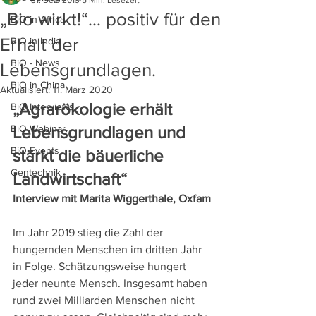
31. Dez. 2019
5 Min. Lesezeit
„Bio wirkt!“… positiv für den
BiO in Africa
Erhalt der
BiO in India
BiO - News
Lebensgrundlagen.
BiO in China
Aktualisiert:
11. März 2020
„Agrarökologie erhält 
BiO Interviews
BiO Webinar
Lebensgrundlagen und 
BiO Events
stärkt die bäuerliche 
Gentechnik
Landwirtschaft“
Interview mit Marita Wiggerthale, Oxfam
Im Jahr 2019 stieg die Zahl der 
hungernden Menschen im dritten Jahr 
in Folge. Schätzungsweise hungert 
jeder neunte Mensch. Insgesamt haben 
rund zwei Milliarden Menschen nicht 