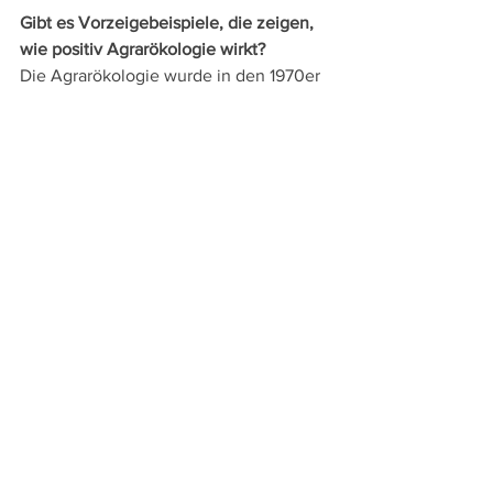
Gibt es Vorzeigebeispiele, die zeigen, 
wie positiv Agrarökologie wirkt?
Die Agrarökologie wurde in den 1970er 
Jahren von Bauern in Lateinamerika 
entwickelt und hat sich in ganz 
unterschiedlichen lokalen 
Ausprägungen und diversen 
Schwerpunkten weltweit verbreitet. „La 
Via Campesina” ist als internationale 
Organisation weltweit aktiv und setzt 
sich insbesondere für die Saatgut-
Souveränität ein. In Asien ist das 
„System of Rice Intensification“ (SRI) 
mittlerweile sehr verbreitet und die süd-
ostasiatische 
Nichtregierungsorganisation SEARICE 
treibt im Mekong-Delta den Aufbau von 
Saatgutinitiativen voran. Millionen 