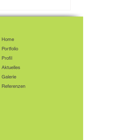
ach 2022 Summer
ion - Welcome Back!
Home
Portfolio
Profil
Aktuelles
Galerie
Referenzen