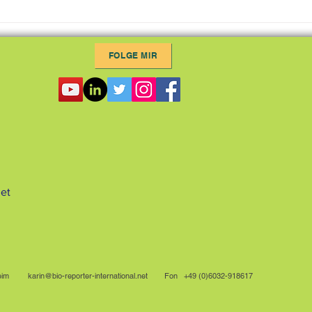
Öko-Marketingtage 2022:
BioF
Gemeinsam Richtung 30% Bio
Edit
FOLGE MIR
net
im
karin@bio-reporter-international.net
Fon +49 (0)6032-918617