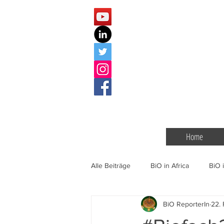
Home
Alle Beiträge
BiO in Africa
BiO i
BiO ReporterIn
22. 
BiO Events
Gentechnik