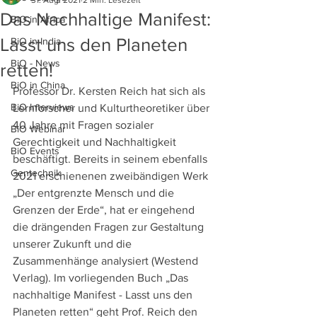
31. Aug. 2021
2 Min. Lesezeit
Das Nachhaltige Manifest:
BiO in Africa
Lasst uns den Planeten
BiO in India
BiO - News
retten!
BiO in China
Professor Dr. Kersten Reich hat sich als 
BiO Interviews
Lernforscher und Kulturtheoretiker über 
40 Jahre mit Fragen sozialer 
BiO Webinar
Gerechtigkeit und Nachhaltigkeit 
BiO Events
beschäftigt. Bereits in seinem ebenfalls 
Gentechnik
2021 erschienenen zweibändigen Werk 
„Der entgrenzte Mensch und die 
Grenzen der Erde“, hat er eingehend 
die drängenden Fragen zur Gestaltung 
unserer Zukunft und die 
Zusammenhänge analysiert (Westend 
Verlag). Im vorliegenden Buch „Das 
nachhaltige Manifest - Lasst uns den 
Planeten retten“ geht Prof. Reich den 