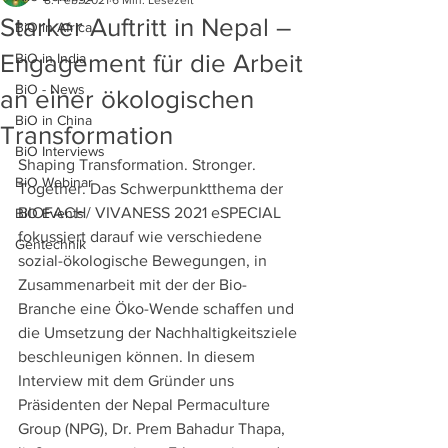
8. Feb. 2021
6 Min. Lesezeit
Starker Auftritt in Nepal –
BiO in Africa
Engagement für die Arbeit
BiO in India
BiO - News
an einer ökologischen
BiO in China
Transformation
BiO Interviews
Shaping Transformation. Stronger. 
BiO Webinar
Together. Das Schwerpunktthema der 
BIOFACH/ VIVANESS 2021 eSPECIAL 
BiO Events
fokussiert darauf wie verschiedene 
Gentechnik
sozial-ökologische Bewegungen, in 
Zusammenarbeit mit der der Bio-
Branche eine Öko-Wende schaffen und 
die Umsetzung der Nachhaltigkeitsziele 
beschleunigen können. 
In diesem 
Interview mit dem Gründer uns 
Präsidenten der Nepal Permaculture 
Group (NPG), Dr. Prem Bahadur Thapa, 