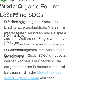
Apr 11, 2021
5 min read
World Organic Forum:
BiO in Africa
Localizing SDGs
BiO in India
BiO - News
Die dreitägige digitale Konferenz 
brachte eine unglaubliche Vielzahl an 
BiO in China
interessanten Ansätzen und Beispiele 
BiO Interviews
aus aller Welt zu der Frage, wie die vor 
BiO Events
fünf Jahren beschlossenen globalen 
UN-Nachhaltigkeitsziele (Sustainable 
BiO Webinars
Development Goals, SDGs) umgesetzt 
GMO and NGT
werden können. Ein Überblick. Die 
aufgezeichneten Präsentationen und 
Beiträge sind in der 
Mediathek des 
World Organic Forum
 abrufbar. 