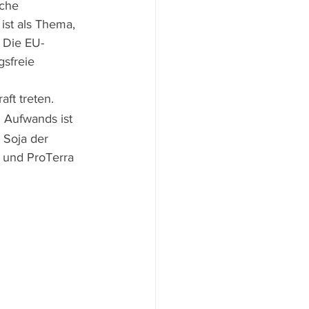
che 
st als Thema, 
. Die EU-
ie               
aft treten. 
 Aufwands ist 
 Soja der 
 und ProTerra 