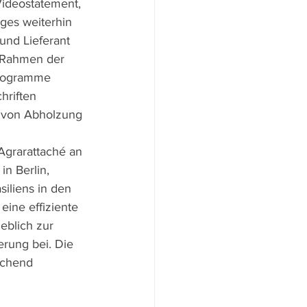
Videostatement, 
eges weiterhin 
und Lieferant 
 Rahmen der 
programme 
hriften 
t von Abholzung 
grarattaché an 
in Berlin, 
siliens in den 
eine effiziente 
eblich zur 
erung bei. Die 
ichend 