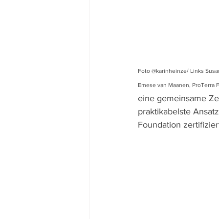
Foto @karinheinze/ Links Susanne 
Emese van Maanen, ProTerra Found
eine gemeinsame Zer
praktikabelste Ansat
Foundation zertifizie