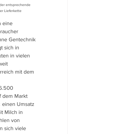
 der entsprechende 
r Lieferkette 
n eine 
raucher 
hne Gentechnik 
t sich in 
n in vielen 
eit 
rreich mit dem 
6.500 
f dem Markt 
 einen Umsatz 
 Milch in  
ahlen von 
 sich viele 