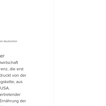
vom deutschen 
her
wirtschaft 
nz, die erst 
druckt von der 
skette, aus 
n USA.
vertretender 
 Ernährung der 