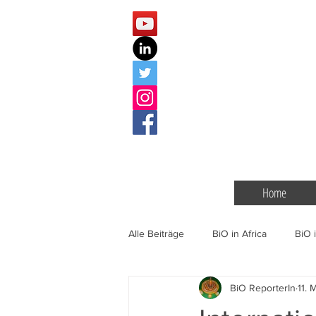
Home
Alle Beiträge
BiO in Africa
BiO i
BiO ReporterIn
11. 
BiO Events
Gentechnik