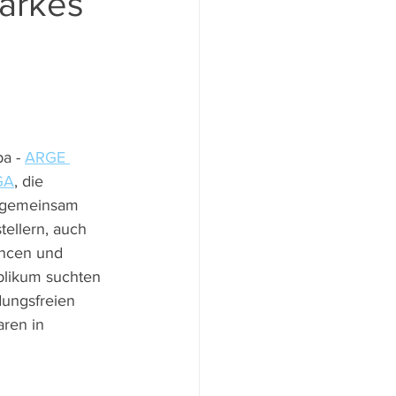
tarkes
a - 
ARGE 
GA
, die 
- gemeinsam 
ellern, auch 
ncen und 
blikum suchten 
ungsfreien 
ren in 