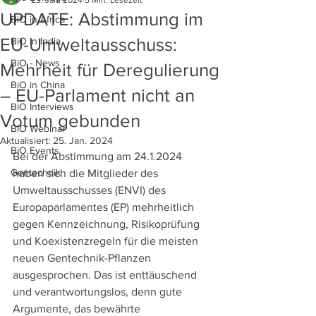
23. Jan. 2024
5 Min. Lesezeit
UPDATE: Abstimmung im
BiO in Africa
EU-Umweltausschuss:
BiO in India
BiO - News
Mehrheit für Deregulierung
BiO in China
– EU-Parlament nicht an
BiO Interviews
Votum gebunden
BiO Webinar
Aktualisiert:
25. Jan. 2024
BiO Events
Bei der Abstimmung am 24.1.2024 
Gentechnik
haben sich die Mitglieder des 
Umweltausschusses (ENVI) des 
Europaparlamentes (EP) mehrheitlich 
gegen Kennzeichnung, Risikoprüfung 
und Koexistenzregeln für die meisten 
neuen Gentechnik-Pflanzen 
ausgesprochen. Das ist enttäuschend 
und verantwortungslos, denn gute 
Argumente, das bewährte 