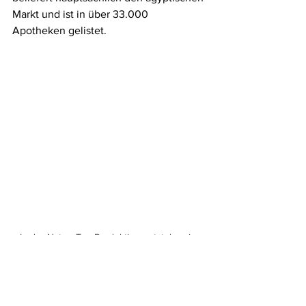
Markt und ist in über 33.000 
Apotheken gelistet.
In der NatureTex Produktion entstehen in 
tageslichthellen Räumen Baby- und Kleinkind-
Kollektionen aus Bio-Baumwolle 
überwiegend für den Export nach Europa 
und in die USA. (Foto: Karin Heinze) 