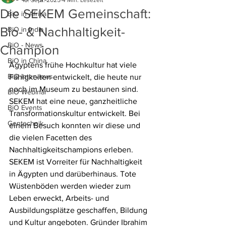
18. Sept. 2025
4 Min. Lesezeit
Die SEKEM Gemeinschaft:
BiO in Africa
Bio- & Nachhaltigkeit-
BiO in India
BiO - News
Champion
BiO in China
Ägyptens frühe Hochkultur hat viele 
BiO Interviews
Fähigkeiten entwickelt, die heute nur 
noch im Museum zu bestaunen sind. 
BiO Webinar
SEKEM hat eine neue, ganzheitliche 
BiO Events
Transformationskultur entwickelt. Bei 
Gentechnik
einem Besuch konnten wir diese und 
die vielen Facetten des 
Nachhaltigkeitschampions erleben. 
SEKEM ist Vorreiter für Nachhaltigkeit 
in Ägypten und darüberhinaus. Tote 
Wüstenböden werden wieder zum 
Leben erweckt, Arbeits- und 
Ausbildungsplätze geschaffen, Bildung 
und Kultur angeboten. Gründer Ibrahim 