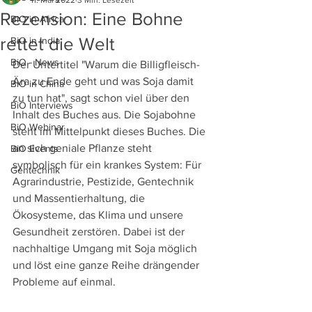
11. Mai 2022
3 Min. Lesezeit
Rezension: Eine Bohne
BiO in Africa
rettet die Welt
BiO in India
BiO - News
Der Untertitel "Warum die Billigfleisch-
Ära zu Ende geht und was Soja damit 
BiO in China
zu tun hat", sagt schon viel über den 
BiO Interviews
Inhalt des Buches aus. Die Sojabohne 
BiO Webinar
steht im Mittelpunkt dieses Buches. Die 
an sich geniale Pflanze steht 
BiO Events
symbolisch für ein krankes System: Für 
Gentechnik
Agrarindustrie, Pestizide, Gentechnik 
und Massentierhaltung, die 
Ökosysteme, das Klima und unsere 
Gesundheit zerstören. Dabei ist der 
nachhaltige Umgang mit Soja möglich 
und löst eine ganze Reihe drängender 
Probleme auf einmal. 