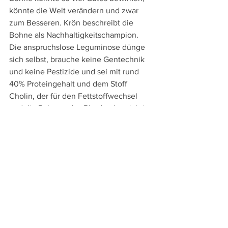
könnte die Welt verändern und zwar 
zum Besseren. Krön beschreibt die 
Bohne als Nachhaltigkeitschampion. 
Die anspruchslose Leguminose dünge 
sich selbst, brauche keine Gentechnik 
und keine Pestizide und sei mit rund 
40% Proteingehalt und dem Stoff 
Cholin, der für den Fettstoffwechsel 
und die Balance des Blutdrucks wichtig 
ist, hervorragend für die menschliche 
Ernährung geeignet. Neben diesen 
Vorteilen habe die Forschung kürzlich 
den Stoff Spermidin in Soja entdeckt, 
der Abbaustörungen in den Zellen 
verhindere oder sogar heilen könne 
(Demenz, Krebs). 
Viele wissenswerte Details 